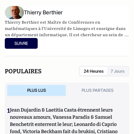
Thierry Berthier
Thierry Berthier est Maître de Conférences en
mathématiques à l'Université de Limoges et enseigne dans
un département informatique. Il est chercheur au sein de la
Chaire de cybersécurité & cyberdéfense Saint-Cyr – Thales
SUIVRE
-Sogeti et est membre de l'Institut Fredrik Bull.
POPULAIRES
24 Heures
7 Jours
PLUS LUS
PLUS PARTAGES
1
Jean Dujardin & Laetitia Casta étrennent leurs
nouveaux amours, Vanessa Paradis & Samuel
Benchetrit enterrent le leur; Leonardo di Caprio
fond, Victoria Beckham fait du brukini, Cristiano