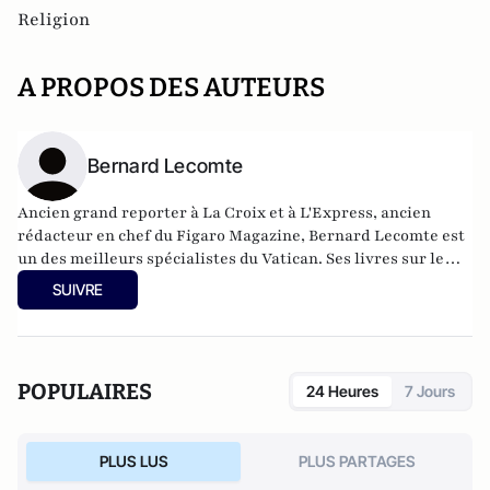
Religion
A PROPOS DES AUTEURS
Bernard Lecomte
Ancien grand reporter à La Croix et à L'Express, ancien
rédacteur en chef du Figaro Magazine, Bernard Lecomte est
un des meilleurs spécialistes du Vatican. Ses livres sur le
sujet font autorité, notamment sa biographie de Jean-Paul II
SUIVRE
qui fut un succès mondial. Il a publié
Tous les secrets du
Vatican
chez Perrin et
France-Vatican : Deux siècles de
guerre secrète
(Perrin, 2024).
POPULAIRES
24 Heures
7 Jours
PLUS LUS
PLUS PARTAGES