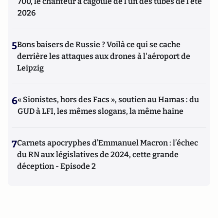
700, le chanteur à cagoule de l’un des tubes de l’été
2026
5
Bons baisers de Russie ? Voilà ce qui se cache
derrière les attaques aux drones à l'aéroport de
Leipzig
6
« Sionistes, hors des Facs », soutien au Hamas : du
GUD à LFI, les mêmes slogans, la même haine
7
Carnets apocryphes d’Emmanuel Macron : l’échec
du RN aux législatives de 2024, cette grande
déception - Episode 2