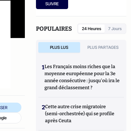
SUIVRE
POPULAIRES
24 Heures
7 Jours
PLUS LUS
PLUS PARTAGES
1
Les Français moins riches que la
moyenne européenne pour la 3e
année consécutive : jusqu'où ira le
grand déclassement ?
2
Cette autre crise migratoire
SER
(semi-orchestrée) qui se profile
ogle
après Ceuta