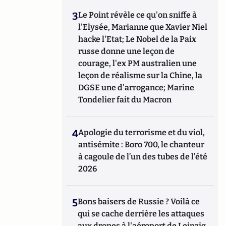
3
Le Point révèle ce qu'on sniffe à
l'Elysée, Marianne que Xavier Niel
hacke l'Etat; Le Nobel de la Paix
russe donne une leçon de
courage, l'ex PM australien une
leçon de réalisme sur la Chine, la
DGSE une d'arrogance; Marine
Tondelier fait du Macron
4
Apologie du terrorisme et du viol,
antisémite : Boro 700, le chanteur
à cagoule de l’un des tubes de l’été
2026
5
Bons baisers de Russie ? Voilà ce
qui se cache derrière les attaques
aux drones à l'aéroport de Leipzig