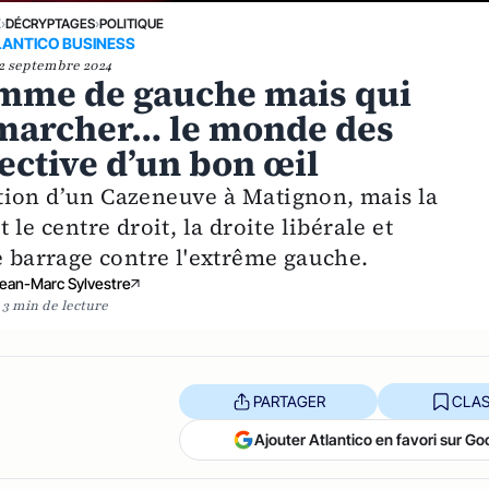
E
›
DÉCRYPTAGES
›
POLITIQUE
LANTICO BUSINESS
2 septembre 2024
mme de gauche mais qui
t marcher… le monde des
pective d’un bon œil
tion d’un Cazeneuve à Matignon, mais la
le centre droit, la droite libérale et
e barrage contre l'extrême gauche.
ean-Marc Sylvestre
3 min de lecture
PARTAGER
CLAS
Ajouter Atlantico en favori sur Go