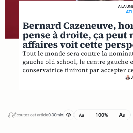
A LA UN
AT
Bernard Cazeneuve, ho
pense à droite, ça peu
affaires voit cette pers
Tout le monde sera contre la nomina
gauche old school, le centre gauche et 
conservatrice finiront par accepter c
J
Aa
100%
Écoutez cet article
0:00min
Aa