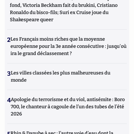
fond, Victoria Beckham fait du brukini, Cristiano
Ronaldo du bisco-fils; Suri ex Cruise joue du
Shakespeare queer
2
Les Français moins riches que la moyenne
européenne pour la 3e année consécutive : jusqu'où
ira le grand déclassement ?
3
Les villes classées les plus malheureuses du
monde
4
Apologie du terrorisme et du viol, antisémite : Boro
700, le chanteur à cagoule de l’un des tubes de l’été
2026
5
Rhin & Danube à sec : l’autre voie d’eau dont la