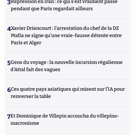
3
Répression en Iran : ce qui s'est vraiment passé
pendant que Paris regardait ailleurs
4
Xavier Driencourt : l’arrestation du chef de la DZ
Mafia ne signe qu’une vraie-fausse détente entre
Paris et Alger
5
Gens du voyage : la nouvelle incursion régalienne
d'Attal fait des vagues
6
Ces quatre pays asiatiques qui misent sur l’IA pour
renverser la table
7
Et Dominique de Villepin accoucha du villepino-
macronisme