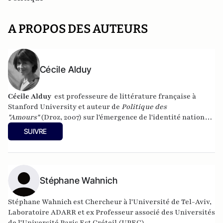
A PROPOS DES AUTEURS
Cécile Alduy
Cécile Alduy
est professeure de littérature française à
Stanford University et auteur de
Politique des
"Amours"
(Droz, 2007) sur l'émergence de l'identité nationale
à la Renaissance, et avec Stéphane Wahnich, de
Marine Le
SUIVRE
Pen prise aux mots
(Seuil, 2015).
Stéphane Wahnich
Stéphane Wahnich est Chercheur à l'Université de Tel-Aviv,
Laboratoire ADARR et ex Professeur associé des Universités
de l'Université Paris Est Créteil (UPEC).