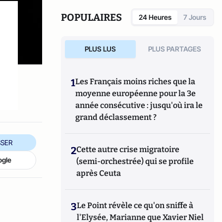
également réalisé les documentaires
Femme
députée, un homme comme les autres ?
POPULAIRES
24 Heures
7 Jours
(2014) et
Bruno Le Maire, l'Affranchi
(2015).
PLUS LUS
PLUS PARTAGES
1
Les Français moins riches que la
moyenne européenne pour la 3e
année consécutive : jusqu'où ira le
grand déclassement ?
SER
2
Cette autre crise migratoire
ogle
(semi-orchestrée) qui se profile
après Ceuta
3
Le Point révèle ce qu'on sniffe à
l'Elysée, Marianne que Xavier Niel