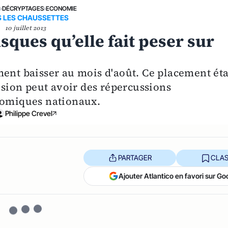
E
›
DÉCRYPTAGES
›
ECONOMIE
 LES CHAUSSETTES
10 juillet 2013
risques qu’elle fait peser sur
ment baisser au mois d'août. Ce placement ét
cision peut avoir des répercussions
onomiques nationaux.
Philippe Crevel
PARTAGER
CLAS
Ajouter Atlantico en favori sur Go