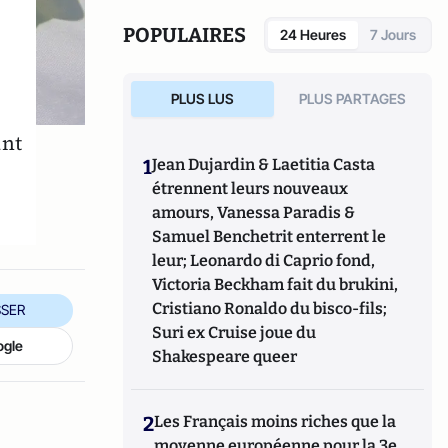
POPULAIRES
24 Heures
7 Jours
PLUS LUS
PLUS PARTAGES
ant
1
Jean Dujardin & Laetitia Casta
étrennent leurs nouveaux
amours, Vanessa Paradis &
Samuel Benchetrit enterrent le
leur; Leonardo di Caprio fond,
Victoria Beckham fait du brukini,
Cristiano Ronaldo du bisco-fils;
SER
Suri ex Cruise joue du
ogle
Shakespeare queer
2
Les Français moins riches que la
moyenne européenne pour la 3e