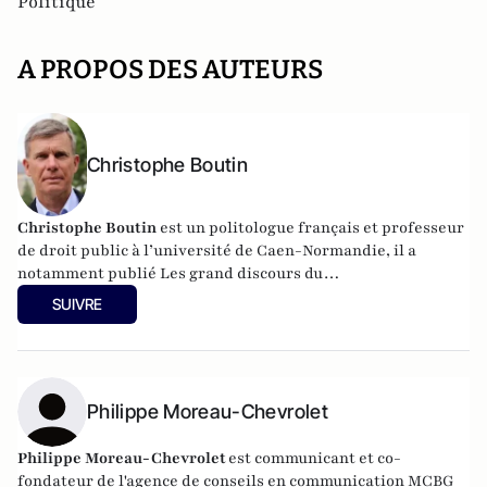
Politique
A PROPOS DES AUTEURS
Christophe Boutin
Christophe Boutin
est un politologue français et professeur
de droit public à l’université de Caen-Normandie, il a
notamment publié
Les grand discours du
XXe siècle
(Flammarion 2009) et co-dirigé
Le dictionnaire
SUIVRE
du conservatisme
(Cerf 2017), le
Le dictionnaire des
populismes
(Cerf 2019) et
Le dictionnaire du progressisme
(Seuil 2022). Christophe Boutin est membre de la Fondation
du Pont-Neuf.
Philippe Moreau-Chevrolet
Philippe Moreau-Chevrolet
est communicant et co-
fondateur de l'agence de conseils en communication
MCBG