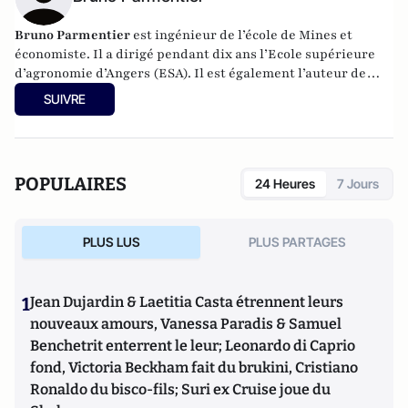
Bruno Parmentier
est ingénieur de l’école de Mines et
économiste. Il a dirigé pendant dix ans l’Ecole supérieure
d’agronomie d’Angers (ESA). Il est également l’auteur de
livres sur les enjeux alimentaires :
Faim zéro
,
Manger tous
SUIVRE
et bien
et
Nourrir l’humanité
. Aujourd’hui, il est
conférencier et tient un blog
nourrir-manger.fr
.
POPULAIRES
24 Heures
7 Jours
PLUS LUS
PLUS PARTAGES
1
Jean Dujardin & Laetitia Casta étrennent leurs
nouveaux amours, Vanessa Paradis & Samuel
Benchetrit enterrent le leur; Leonardo di Caprio
fond, Victoria Beckham fait du brukini, Cristiano
Ronaldo du bisco-fils; Suri ex Cruise joue du