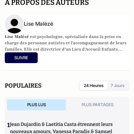
A PROPOS DES AUTEURS
Lise Malézé
Lise Malézé
est psychologue, spécialisée dans la prise en
charge des personne autistes et l'accompagnement de leurs
familles. Elle est directrice d'un Lieu d'Accueil Enfants
Parents, et exerce au sein du centre Happy Families à Paris
SUIVRE
ainsi que pour l'association Asperger Amitié.
POPULAIRES
24 Heures
7 Jours
PLUS LUS
PLUS PARTAGES
1
Jean Dujardin & Laetitia Casta étrennent leurs
nouveaux amours, Vanessa Paradis & Samuel