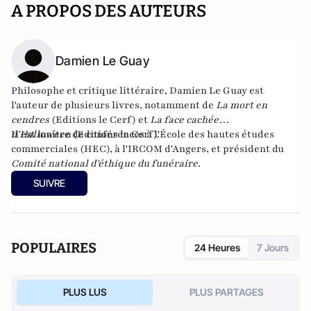
A PROPOS DES AUTEURS
Damien Le Guay
Philosophe et critique littéraire, Damien Le Guay est
l'auteur de plusieurs livres, notamment de
La mort en
cendres
(Editions le Cerf) et
La face cachée
d'Halloween
Il est maître de conférences à l'École des hautes études
(Editions le Cerf).
commerciales (HEC), à l'IRCOM d'Angers, et président du
Comité national d'éthique du funéraire.
SUIVRE
POPULAIRES
24 Heures
7 Jours
PLUS LUS
PLUS PARTAGES