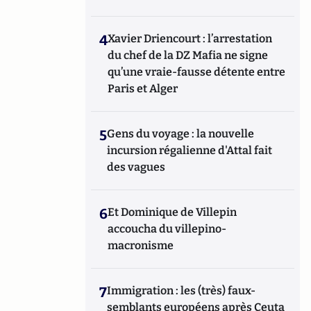
4
Xavier Driencourt : l’arrestation
du chef de la DZ Mafia ne signe
qu’une vraie-fausse détente entre
Paris et Alger
5
Gens du voyage : la nouvelle
incursion régalienne d'Attal fait
des vagues
6
Et Dominique de Villepin
accoucha du villepino-
macronisme
7
Immigration : les (très) faux-
semblants européens après Ceuta