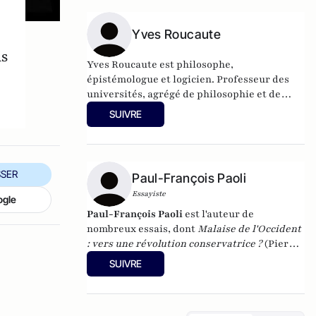
de Guylain Chevrier, juillet 2017, 270 pages.
Yves Roucaute
ds
Yves Roucaute est philosophe,
épistémologue et logicien. Professeur des
universités, agrégé de philosophie et de
sciences politiques, docteur d’État en
SUIVRE
science politique, docteur en philosophie
(épistémologie), conférencier pour de
grands groupes sur les nouvelles
technologies et les relations
SER
Paul-François Paoli
internationales, il a été conseiller dans 4
Essayiste
cabinets ministériels, Président du conseil
ogle
scientifique l’Institut National des Hautes
Paul-François Paoli
est l'auteur de
Etudes et de Sécurité, Directeur national de
nombreux essais, dont
Malaise de l'Occident
France Télévision et journaliste.
: vers une révolution conservatrice ?
(Pierre-
Guillaume de Roux, 2014),
Pour en finir avec
SUIVRE
l'idéologie antiraciste
(2012) et
Quand la
gauche agonise
(
2016). En 2023, il a publié
Une histoire de la Corse française