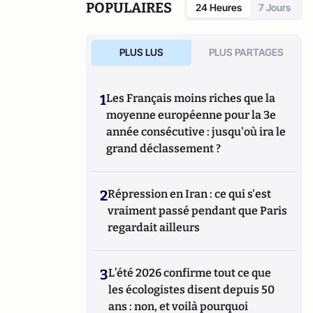
(Tallandier). Il vient de publier "La
POPULAIRES
24 Heures
7 Jours
Tentation de Paris (Quand le journalisme
était un roman)" aux éditions de Paris.
PLUS LUS
PLUS PARTAGES
1
Les Français moins riches que la
moyenne européenne pour la 3e
année consécutive : jusqu'où ira le
grand déclassement ?
2
Répression en Iran : ce qui s'est
vraiment passé pendant que Paris
regardait ailleurs
3
L’été 2026 confirme tout ce que
les écologistes disent depuis 50
ans : non, et voilà pourquoi