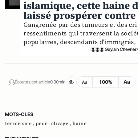
islamique, cette haine 
laissé prospérer contr
Gangrenée par des tumeurs et des cris
ressentiments qui traversent la sociét
populaires, descendants d'immigrés, 
Guylain Chevrier
Aa
100%
Écoutez cet article
0:00min
Aa
MOTS-CLES
terrorisme ,
peur ,
clivage ,
haine