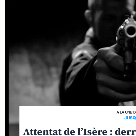
A LA UNE
›
D
JUSQ
Attentat de l’Isère : der