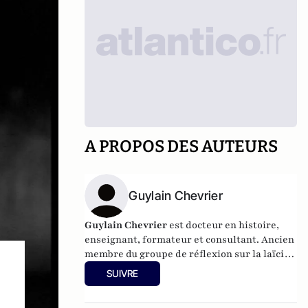
A PROPOS DES AUTEURS
Guylain Chevrier
Guylain Chevrier
est docteur en histoire,
enseignant, formateur et consultant. Ancien
membre du groupe de réflexion sur la laïcité
auprès du Haut conseil à l’intégration.
SUIVRE
Dernier ouvrage :
Laïcité, émancipation et
travail social,
L’Harmattan, sous la direction