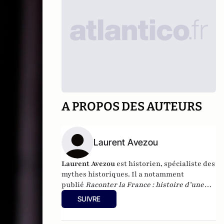
A PROPOS DES AUTEURS
Laurent Avezou
Laurent Avezou
est historien, spécialiste des
mythes historiques. Il a notamment
publié
Raconter la France : histoire d’une
histoire
(Paris, Armand Colin, 2008),
La
SUIVRE
Fabrique de la gloire : héros et maudits de
l’histoire
(Paris, PUF, 2020), et
Verdun et les