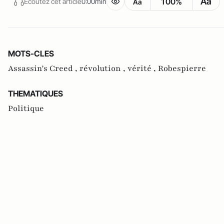
Aa
100%
Écoutez cet article
0:00min
Aa
MOTS-CLES
Assassin's Creed ,
révolution ,
vérité ,
Robespierre
THEMATIQUES
Politique