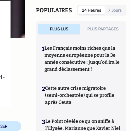
lieux de mémoire de la première guerre
mondiale
(Paris, Larousse, 2024).
POPULAIRES
24 Heures
7 Jours
PLUS LUS
PLUS PARTAGES
1
Les Français moins riches que la
moyenne européenne pour la 3e
année consécutive : jusqu'où ira le
grand déclassement ?
i-
2
Cette autre crise migratoire
(semi-orchestrée) qui se profile
après Ceuta
3
Le Point révèle ce qu'on sniffe à
SER
l'Elysée, Marianne que Xavier Niel