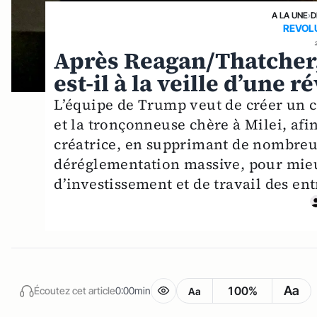
A LA UNE
›
D
REVOL
Après Reagan/Thatcher
est-il à la veille d’une r
L’équipe de Trump veut de créer un c
et la tronçonneuse chère à Milei, a
créatrice, en supprimant de nombreu
déréglementation massive, pour mieux 
d’investissement et de travail des ent
Aa
100%
Écoutez cet article
0:00min
Aa