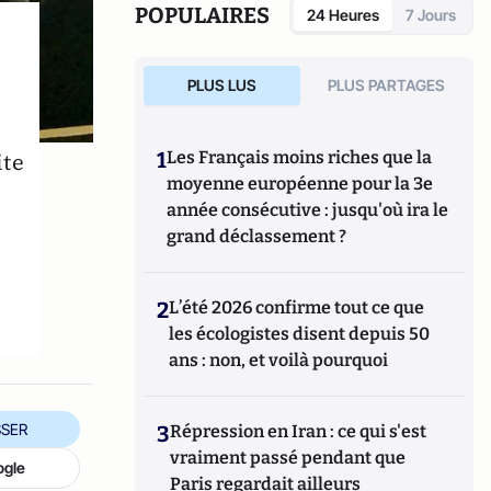
POPULAIRES
24 Heures
7 Jours
PLUS LUS
PLUS PARTAGES
1
Les Français moins riches que la
ite
moyenne européenne pour la 3e
n
année consécutive : jusqu'où ira le
grand déclassement ?
2
L’été 2026 confirme tout ce que
les écologistes disent depuis 50
ans : non, et voilà pourquoi
SER
3
Répression en Iran : ce qui s'est
vraiment passé pendant que
ogle
Paris regardait ailleurs