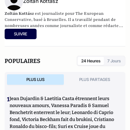
Zoltán Kottász
Zoltán Kottász
est journaliste pour The European
Conservative, basé à Bruxelles. Il a travaillé pendant de
nombreuses années comme journaliste et comme rédacteur
en chef du service étranger du quotidien hongrois Magyar
SUIVRE
Nemzet. Il s'intéresse principalement à la politique
européenne.
POPULAIRES
24 Heures
7 Jours
PLUS LUS
PLUS PARTAGES
1
Jean Dujardin & Laetitia Casta étrennent leurs
nouveaux amours, Vanessa Paradis & Samuel
Benchetrit enterrent le leur; Leonardo di Caprio
fond, Victoria Beckham fait du brukini, Cristiano
Ronaldo du bisco-fils; Suri ex Cruise joue du