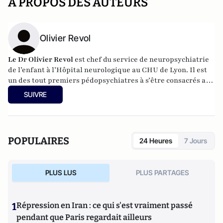
A PROPOS DES AUTEURS
Olivier Revol
Le Dr Olivier Revol
est chef du service de neuropsychiatrie
de l’enfant à l’Hôpital neurologique au CHU de Lyon. Il est
un des tout premiers pédopsychiatres à s’être consacrés aux
enfants dits hyperactifs qu’il accueille depuis plus de vingt
SUIVRE
ans. Il a publié avec succès: Même pas grave, L’échec scolaire
ça se soigne (2006) et J’ai un ado mais je me soigne (2010) aux
éditions Lattès.
POPULAIRES
24 Heures
7 Jours
PLUS LUS
PLUS PARTAGES
1
Répression en Iran : ce qui s'est vraiment passé
pendant que Paris regardait ailleurs