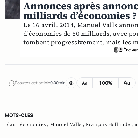
Annonces après annonces
milliards d’économies ?
Le 16 avril, 2014, Manuel Valls annon
d'économies de 50 milliards, avec p
tombent progressivement, mais les m
Éric V
Aa
100%
Écoutez cet article
0:00min
Aa
MOTS-CLES
plan ,
économies ,
Manuel Valls ,
François Hollande ,
m