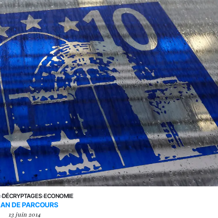
E
›
DÉCRYPTAGES
›
ECONOMIE
LAN DE PARCOURS
13 juin 2014