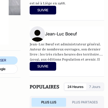
est né à Liège en 1968.
SUIVRE
Jean-Luc Boeuf
Jean-Luc Bœuf est administrateur général.
Auteur de nombreux ouvrages, son dernier
livre : les très riches heures des territoires
(2019), aux éditions Population et avenir. Il
SER
est actuellement directeur général des
SUIVRE
ogle
services du conseil départemental de la
Drôme (26)
POPULAIRES
24 Heures
7 Jours
PLUS LUS
PLUS PARTAGES