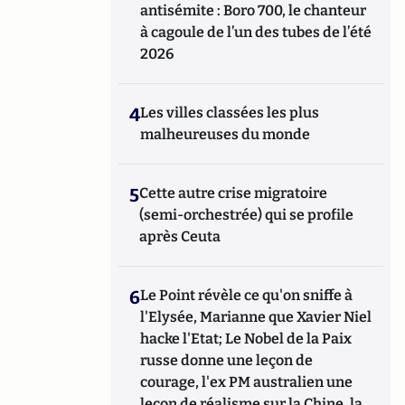
antisémite : Boro 700, le chanteur
à cagoule de l’un des tubes de l’été
2026
4
Les villes classées les plus
malheureuses du monde
5
Cette autre crise migratoire
(semi-orchestrée) qui se profile
après Ceuta
6
Le Point révèle ce qu'on sniffe à
l'Elysée, Marianne que Xavier Niel
hacke l'Etat; Le Nobel de la Paix
russe donne une leçon de
courage, l'ex PM australien une
leçon de réalisme sur la Chine, la