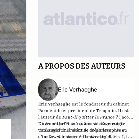
A PROPOS DES AUTEURS
Éric Verhaeghe
Éric Verhaeghe
est le fondateur du
cabinet
Parménide
et président de
Triapalio
. Il est
l'auteur de
Faut-il quitter la France ?
(Jacob-
Duvernet, avril 2012). Son site :
Diplômé de l'Ena (promotion Copernic) et
www.eric-
verhaeghe.fr
titulaire d'une maîtrise de philosophie et
Il vient de créer un nouveau
site :
d'un Dea d'histoire à l'université Paris-I, il
www.lecourrierdesstrateges.fr