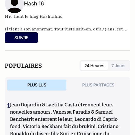
Hash 16
H16 tient le blog
Hashtable
.
Il tient à son anonymat. Tout juste sait-on, qu'à 37 ans, cet
informaticien à l'humour acerbe habite en Belgique et
SUIVRE
travaille pour
"une grosse boutique qui produit, gère et
manipule beaucoup, beaucoup de documents".
POPULAIRES
24 Heures
7 Jours
PLUS LUS
PLUS PARTAGES
1
Jean Dujardin & Laetitia Casta étrennent leurs
nouvelles amours, Vanessa Paradis & Samuel
Benchetrit enterrent le leur; Leonardo di Caprio
fond, Victoria Beckham fait du brukini, Cristiano
Ronaldo du bisco-fils; Suri ex Cruise joue du