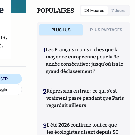
e
POPULAIRES
24 Heures
7 Jours
PLUS LUS
PLUS PARTAGES
ns,
t.
1
Les Français moins riches que la
moyenne européenne pour la 3e
année consécutive : jusqu'où ira le
grand déclassement ?
SER
ogle
2
Répression en Iran : ce qui s'est
vraiment passé pendant que Paris
regardait ailleurs
3
L’été 2026 confirme tout ce que
les écologistes disent depuis 50