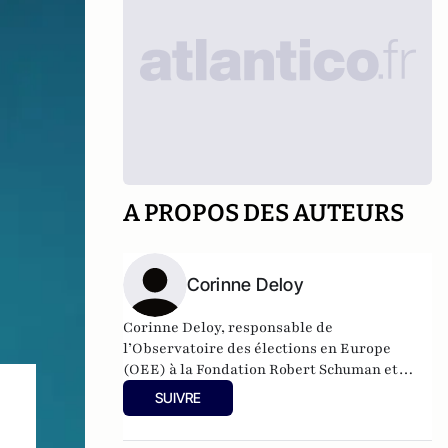
A PROPOS DES AUTEURS
Corinne Deloy
Corinne Deloy, responsable de
l’Observatoire des élections en Europe
(OEE) à la Fondation Robert Schuman et
chargée d’études au CERI (Sciences Po)
SUIVRE