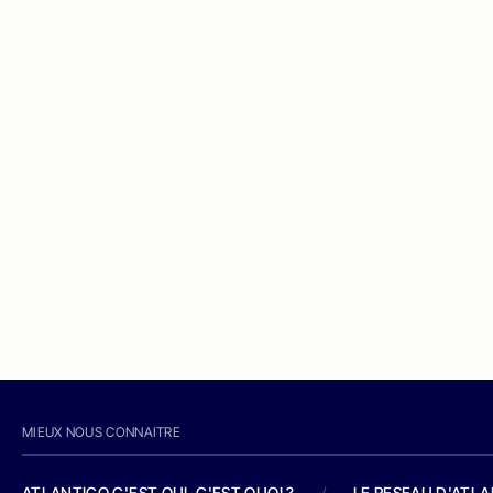
MIEUX NOUS CONNAITRE
ATLANTICO C'EST QUI, C'EST QUOI ?
/
LE RESEAU D'ATL