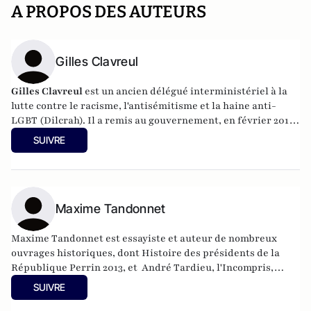
A PROPOS DES AUTEURS
Gilles Clavreul
Gilles Clavreul
est un ancien délégué interministériel à la
lutte contre le racisme, l'antisémitisme et la haine anti-
LGBT (Dilcrah). Il a remis au gouvernement, en février 2018,
un rapport sur la laïcité. Il a cofondé en 2015 le Printemps
SUIVRE
Républicain (avec le politologue Laurent Bouvet), et lance
actuellement un think tank, "L'Aurore".
Maxime Tandonnet
Maxime Tandonnet est essayiste et auteur de nombreux
ouvrages historiques, dont Histoire des présidents de la
République Perrin 2013, et André Tardieu, l'Incompris,
Perrin 2019.
SUIVRE