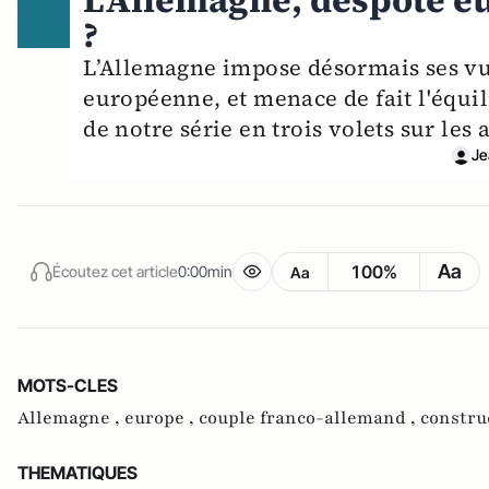
L'Allemagne, despote e
?
L’Allemagne impose désormais ses vu
européenne, et menace de fait l'équil
de notre série en trois volets sur le
Je
Aa
100%
Écoutez cet article
0:00min
Aa
MOTS-CLES
Allemagne ,
europe ,
couple franco-allemand ,
constru
THEMATIQUES