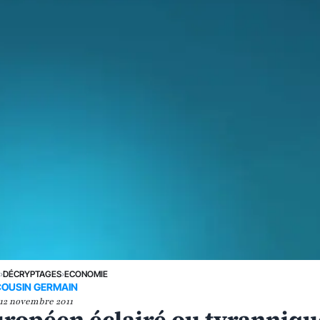
E
›
DÉCRYPTAGES
›
ECONOMIE
COUSIN GERMAIN
12 novembre 2011