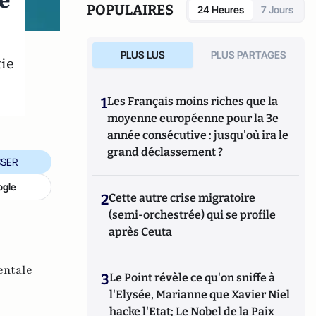
e
POPULAIRES
24 Heures
7 Jours
PLUS LUS
PLUS PARTAGES
tie
1
Les Français moins riches que la
moyenne européenne pour la 3e
année consécutive : jusqu'où ira le
grand déclassement ?
SER
ogle
2
Cette autre crise migratoire
(semi-orchestrée) qui se profile
après Ceuta
entale
3
Le Point révèle ce qu'on sniffe à
l'Elysée, Marianne que Xavier Niel
hacke l'Etat; Le Nobel de la Paix