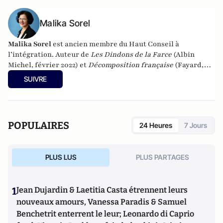
Malika Sorel
Malika Sorel
est ancien membre du Haut Conseil à
l’intégration. Auteur de
Les Dindons de la Farce
(Albin
Michel, février 2022) et
Décomposition française
(Fayard,
2015) qui a reçu le prix « Honneur et Patrie » de la Société
SUIVRE
des Membres de la Légion d’Honneur. Elle est numéro 2 sur
la liste du RN pour les élections européennes de 2024.
POPULAIRES
24 Heures
7 Jours
PLUS LUS
PLUS PARTAGES
1
Jean Dujardin & Laetitia Casta étrennent leurs
nouveaux amours, Vanessa Paradis & Samuel
Benchetrit enterrent le leur; Leonardo di Caprio