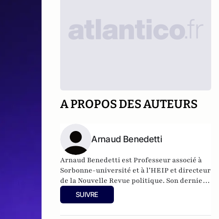
A PROPOS DES AUTEURS
Arnaud Benedetti
Arnaud Benedetti est Professeur associé à
Sorbonne-université et à l’HEIP et directeur
de la Nouvelle Revue politique.
Son dernier
ouvrage
, "Comment sont morts les
SUIVRE
politiques ? Le grand malaise du pouvoir",
est publié aux éditions du Cerf (4 Novembre