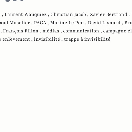
 ,
Laurent Wauquiez ,
Christian Jacob ,
Xavier Bertrand ,
aud Muselier ,
PACA ,
Marine Le Pen ,
David Lisnard ,
Br
 ,
François Fillon ,
médias ,
communication ,
campagne él
e enlèvement ,
invisibilité ,
trappe à invisibilité