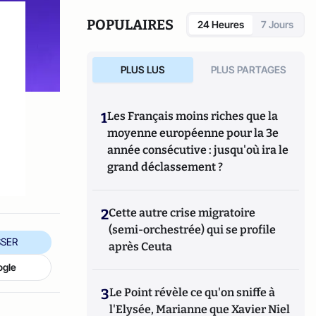
2021).
POPULAIRES
24 Heures
7 Jours
PLUS LUS
PLUS PARTAGES
1
Les Français moins riches que la
moyenne européenne pour la 3e
année consécutive : jusqu'où ira le
grand déclassement ?
2
Cette autre crise migratoire
(semi-orchestrée) qui se profile
SER
après Ceuta
ogle
3
Le Point révèle ce qu'on sniffe à
l'Elysée, Marianne que Xavier Niel