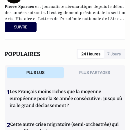
Pierre Sparaco
est journaliste aéronautique depuis le début
des années soixante. Il est également président de la section
Arts, Histoire et Lettres de l’Académie nationale de l’Air et
de l’Espace.
SUIVRE
Après de nombreuses années consacrées au bimensuel
français
Aviation Magazine
, il a rejoint en 1992
l'hebdomadaire américain
Aviation Week & Space
POPULAIRES
24 Heures
7 Jours
Technology.
PLUS LUS
PLUS PARTAGES
1
Les Français moins riches que la moyenne
européenne pour la 3e année consécutive : jusqu'où
ira le grand déclassement ?
2
Cette autre crise migratoire (semi-orchestrée) qui