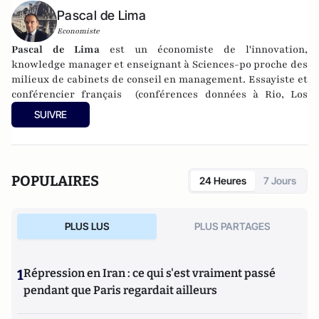
Pascal de Lima
Economiste
Pascal de Lima
est un économiste de l'innovation,
knowledge manager et enseignant à Sciences-po proche des
milieux de cabinets de conseil en management. Essayiste et
conférencier français (conférences données à Rio, Los
Angeles, Milan, Madrid, Lisbonne, Frankfort, Vienne,
SUIVRE
Londres, Bruxelles, Lausanne, Tunis, Marrakech)
spécialiste de prospective économique, son travail, fondé
sur une veille et une réflexion prospective, porte
notamment sur l'exploration des innovations, sur leurs
POPULAIRES
24 Heures
7 Jours
impacts en termes sociétaux, environnementaux et socio-
économiques. Après 14 années dans les milieux du conseil en
management et systèmes d’information (Knowledge
PLUS LUS
PLUS PARTAGES
manager auprès de Ernst & Young, Cap Gemini, Chef
Economiste-KM auprès d'ADL et Altran 16 000 salariés,
toujours dans les départements Banque-Finance...), il fonde
1
Répression en Iran : ce qui s'est vraiment passé
Economic Cell en 2013, laboratoire d’observation des
innovations et des marchés. En 2017, il devient en parallèle
pendant que Paris regardait ailleurs
Chef Economiste d'Harwell Management.
Diplômé en Sciences-économiques de l’Institut d’Etudes