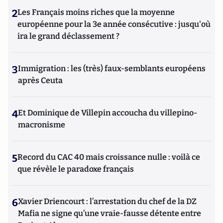
Politiques de Paris (PhD), de Panthéon-Sorbonne Paris 1
2
Les Français moins riches que la moyenne
(DEA d'économie industriel) et de Grandes
européenne pour la 3e année consécutive : jusqu'où
Ecoles de Commerce (Mastère spécialisé en ingénierie
ira le grand déclassement ?
financière et métiers de la finance), il dispense actuellement
à Sciences-po Paris des cours d’économie. Il a enseigné
l'Economie dans la plupart des Grandes Ecoles françaises
3
Immigration : les (très) faux-semblants européens
(HEC, ESSEC, Sup de Co, Ecoles d'ingénieur et PREPA...).
après Ceuta
De sensibilité social-démocrate (liberté, égalité des
chances first et non absolue, rééquilibrage par l'Etat in fine)
c'est un adèpte de la philosophie "penser par soi-même" qu'il
4
Et Dominique de Villepin accoucha du villepino-
tente d'appliquer à l'économie.
macronisme
Il est chroniqueur éco tous les mardis sur Radio Alfa,
98.6FM, et chroniqueur éco contractuel hebdomadaire dans
le journal Forbes.
5
Record du CAC 40 mais croissance nulle : voilà ce
que révèle le paradoxe français
6
Xavier Driencourt : l’arrestation du chef de la DZ
Mafia ne signe qu’une vraie-fausse détente entre