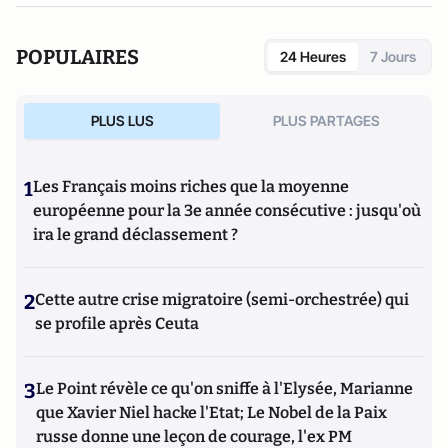
déculpabilisation
(éditions du Toucan),
Les vrais ennemis de
l'Occident : du rejet de la Russie à l'islamisation de nos
POPULAIRES
24 Heures
7 Jours
sociétés ouvertes
(Editions du Toucan),
La statégie de
l'intimidation
(Editions de l'Artilleur) ou bien encore
Le
Projet: La stratégie de conquête et d'infiltration des frères
PLUS LUS
PLUS PARTAGES
musulmans en France et dans le monde
(Editions de
L'Artilleur).
1
Les Français moins riches que la moyenne
européenne pour la 3e année consécutive : jusqu'où
ira le grand déclassement ?
2
Cette autre crise migratoire (semi-orchestrée) qui
se profile après Ceuta
3
Le Point révèle ce qu'on sniffe à l'Elysée, Marianne
que Xavier Niel hacke l'Etat; Le Nobel de la Paix
russe donne une leçon de courage, l'ex PM