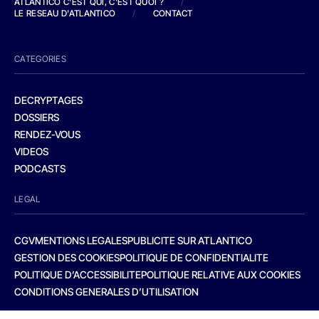
ATLANTICO C'EST QUI, C'EST QUOI ?
/
LE RESEAU D'ATLANTICO
/
CONTACT
CATEGORIES
DECRYPTAGES
DOSSIERS
RENDEZ-VOUS
VIDEOS
PODCASTS
LEGAL
CGV
MENTIONS LEGALES
PUBLICITE SUR ATLANTICO
GESTION DES COOKIES
POLITIQUE DE CONFIDENTIALITE
POLITIQUE D’ACCESSIBILITE
POLITIQUE RELATIVE AUX COOKIES
CONDITIONS GENERALES D’UTILISATION