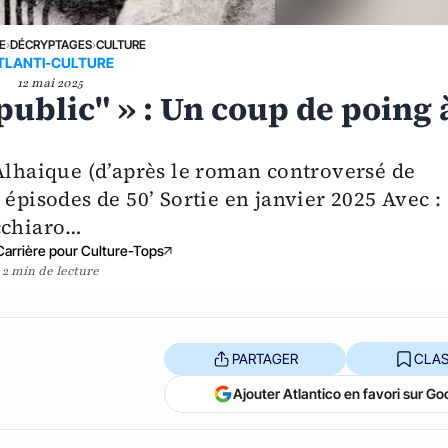
E
›
DÉCRYPTAGES
›
CULTURE
TLANTI-CULTURE
12 mai 2025
public" » : Un coup de poing 
 Alhaique (d’après le roman controversé de
 épisodes de 50’ Sortie en janvier 2025 Avec :
occhiaro…
Carrière pour Culture-Tops
2 min de lecture
PARTAGER
CLAS
Ajouter Atlantico en favori sur Go