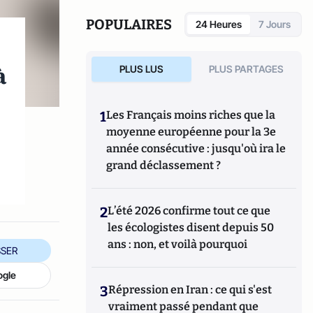
POPULAIRES
24 Heures
7 Jours
à
PLUS LUS
PLUS PARTAGES
1
Les Français moins riches que la
moyenne européenne pour la 3e
année consécutive : jusqu'où ira le
grand déclassement ?
2
L’été 2026 confirme tout ce que
les écologistes disent depuis 50
ans : non, et voilà pourquoi
SER
ogle
3
Répression en Iran : ce qui s'est
vraiment passé pendant que