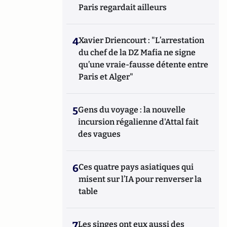
Paris regardait ailleurs
4
Xavier Driencourt : "L’arrestation
du chef de la DZ Mafia ne signe
qu’une vraie-fausse détente entre
Paris et Alger"
5
Gens du voyage : la nouvelle
incursion régalienne d'Attal fait
des vagues
6
Ces quatre pays asiatiques qui
misent sur l’IA pour renverser la
table
7
Les singes ont eux aussi des