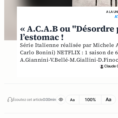
A LA UN
A
« A.C.A.B ou "Désordre 
l’estomac !
Série Italienne réalisée par Michele
Carlo Bonini) NETFLIX : 1 saison de 6
A.Giannini-V.Bellé-M.Giallini-D.Fin
Claude 
Aa
100%
Écoutez cet article
0:00min
Aa