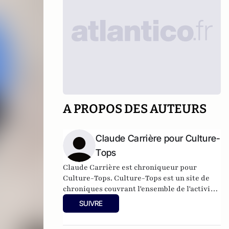
A PROPOS DES AUTEURS
Claude Carrière pour Culture-
Tops
Claude Carrière est chroniqueur pour
Culture-Tops. Culture-Tops est un site de
chroniques couvrant l'ensemble de l'activité
culturelle (théâtre, One Man Shows, opéras,
SUIVRE
ballets, spectacles divers, cinéma, expos,
livres, etc.).