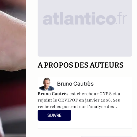
A PROPOS DES AUTEURS
Bruno Cautrès
Bruno Cautrès
est chercheur CNRS et a
rejoint le CEVIPOF en janvier 2006. Ses
recherches portent sur l’analyse des
comportements et des attitudes politiques.
SUIVRE
Au cours des années récentes, il a participé à
différentes recherches françaises ou
européennes portant sur la participation