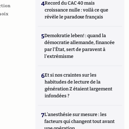
4
Record du CAC 40 mais
ction
croissance nulle : voilà ce que
hoix
révèle le paradoxe français
5
Demokratie leben! : quand la
démocratie allemande, financée
par l'État, sert de paravent à
l'extrémisme
6
Et si nos craintes sur les
habitudes de lecture de la
génération Z étaient largement
infondées ?
7
L’anesthésie sur mesure : les
facteurs qui changent tout avant
une opération