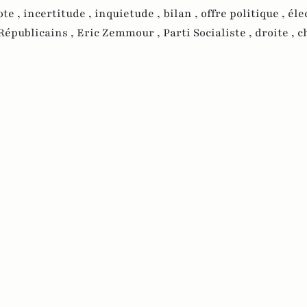
ote ,
incertitude ,
inquietude ,
bilan ,
offre politique ,
éle
Républicains ,
Eric Zemmour ,
Parti Socialiste ,
droite ,
c