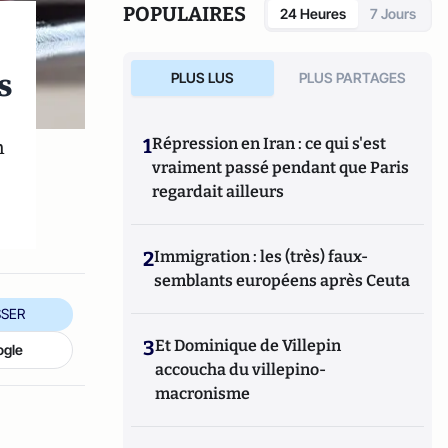
politique, le vote et les élections. Il a
POPULAIRES
24 Heures
7 Jours
développé d’autres directions de recherche
mettant en évidence les clivages sociaux et
politiques liés à l’Europe et à l’intégration
s
PLUS LUS
PLUS PARTAGES
européenne dans les électorats et les
opinions publiques. Il est notamment
l'auteur de
Les européens aiment-ils
n
1
Répression en Iran : ce qui s'est
(toujours) l'Europe ?
(éditions de La
vraiment passé pendant que Paris
Documentation Française, 2014) et
Histoire
regardait ailleurs
d’une révolution électorale (2015-2018)
avec
Anne Muxel (Classiques Garnier, 2019).
2
Immigration : les (très) faux-
semblants européens après Ceuta
SER
3
Et Dominique de Villepin
ogle
accoucha du villepino-
macronisme