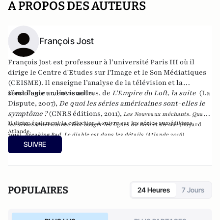
A PROPOS DES AUTEURS
François Jost
François Jost est professeur à l’université Paris III où il
dirige le Centre d'Etudes sur l'Image et le Son Médiatiques
(CEISME). Il enseigne l’analyse de la télévision et la
sémiologie audiovisuelle.
Il est l’auteur, entre autres, de
L’Empire du Loft, la suite
(La
Dispute, 2007),
De quoi les séries américaines sont-elles le
symptôme ?
(CNRS éditions, 2011),
Les Nouveaux méchants. Quand
Il dirige également la collection
A suivre
sur les séries aux éditions
les séries américaines font bouger les lignes du Bien et du Mal
(Bayard
Atlande.
2015),
Breaking Bad.
Le diable est dans les détails
(Atlande 2016).
SUIVRE
POPULAIRES
24 Heures
7 Jours