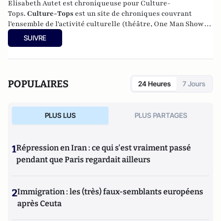
Elisabeth Autet est chroniqueuse pour Culture-
Tops.
Culture-Tops
est un site de chroniques couvrant
l'ensemble de l'activité culturelle (théâtre, One Man Shows,
opéras, ballets, spectacles divers, cinéma, expos, livres,
SUIVRE
etc.).
POPULAIRES
24 Heures
7 Jours
PLUS LUS
PLUS PARTAGES
1
Répression en Iran : ce qui s'est vraiment passé
pendant que Paris regardait ailleurs
2
Immigration : les (très) faux-semblants européens
après Ceuta