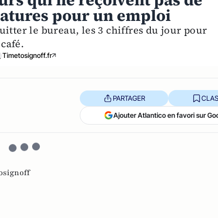
urs qui ne reçoivent pas de
datures pour un emploi
itter le bureau, les 3 chiffres du jour pour
 café.
Timetosignoff.fr
PARTAGER
CLAS
Ajouter Atlantico en favori sur Go
osignoff