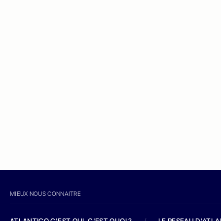
MIEUX NOUS CONNAITRE
ATLANTICO C'EST QUI, C'EST QUOI ?
/
LE RESEAU D'ATL