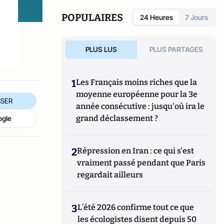
POPULAIRES
24 Heures
7 Jours
PLUS LUS
PLUS PARTAGES
1
Les Français moins riches que la
moyenne européenne pour la 3e
SER
année consécutive : jusqu'où ira le
grand déclassement ?
ogle
2
Répression en Iran : ce qui s'est
vraiment passé pendant que Paris
regardait ailleurs
3
L’été 2026 confirme tout ce que
les écologistes disent depuis 50