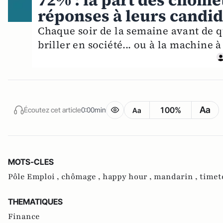
72% : la part des chôme
réponses à leurs candi
Chaque soir de la semaine avant de qu
briller en société... ou à la machine à
Aa
100%
Écoutez cet article
0:00min
Aa
MOTS-CLES
Pôle Emploi ,
chômage ,
happy hour ,
mandarin ,
timet
THEMATIQUES
Finance