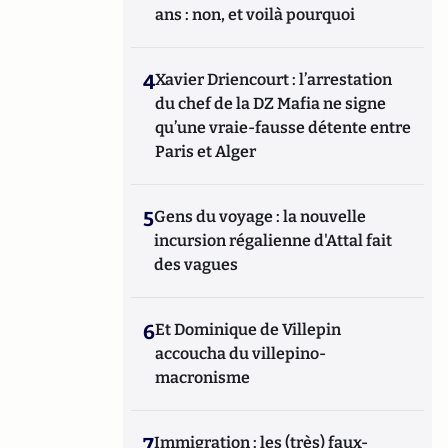
ans : non, et voilà pourquoi
4
Xavier Driencourt : l’arrestation
du chef de la DZ Mafia ne signe
qu’une vraie-fausse détente entre
Paris et Alger
5
Gens du voyage : la nouvelle
incursion régalienne d'Attal fait
des vagues
6
Et Dominique de Villepin
accoucha du villepino-
macronisme
7
Immigration : les (très) faux-