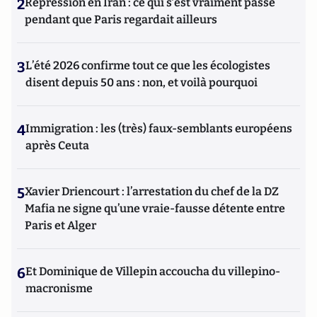
2
Répression en Iran : ce qui s'est vraiment passé
pendant que Paris regardait ailleurs
3
L’été 2026 confirme tout ce que les écologistes
disent depuis 50 ans : non, et voilà pourquoi
4
Immigration : les (très) faux-semblants européens
après Ceuta
5
Xavier Driencourt : l’arrestation du chef de la DZ
Mafia ne signe qu’une vraie-fausse détente entre
Paris et Alger
6
Et Dominique de Villepin accoucha du villepino-
macronisme