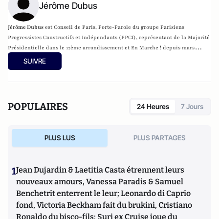
Jérôme Dubus
Jérôme Dubus
est Conseil de Paris, Porte-Parole du groupe Parisiens
Progressistes Constructifs et Indépendants (PPCI), représentant de la Majorité
Présidentielle dans le 17ème arrondissement et En Marche ! depuis mars
Un site internet lui est consacré :
http://www.jerome-
2017.
SUIVRE
dubus.fr/
POPULAIRES
24 Heures
7 Jours
PLUS LUS
PLUS PARTAGES
1
Jean Dujardin & Laetitia Casta étrennent leurs
nouveaux amours, Vanessa Paradis & Samuel
Benchetrit enterrent le leur; Leonardo di Caprio
fond, Victoria Beckham fait du brukini, Cristiano
Ronaldo du bisco-fils; Suri ex Cruise joue du