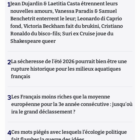
1
Jean Dujardin & Laetitia Casta étrennent leurs
Coursera et Fun. Chercheur au centre d’histoire de Sciences
Po, ses travaux portent principalement sur deux sujets : la
nouvelles amours, Vanessa Paradis & Samuel
place et le rôle de l’Etat-nation dans la construction
Benchetrit enterrent le leur; Leonardo di Caprio
européenne ; la caractérisation de la territorialité de
fond, Victoria Beckham fait du brukini, Cristiano
l’Union européenne.
Ronaldo du bisco-fils; Suri ex Cruise joue du
Shakespeare queer
2
La sécheresse de l’été 2026 pourrait bien être une
rupture historique pour les milieux aquatiques
français
3
Les Français moins riches que la moyenne
européenne pour la 3e année consécutive : jusqu'où
ira le grand déclassement ?
4
Ces mots piégés avec lesquels l’écologie politique
fait flamber la guerre des idées