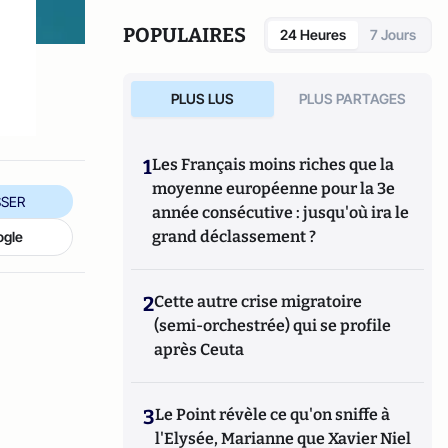
POPULAIRES
24 Heures
7 Jours
PLUS LUS
PLUS PARTAGES
1
Les Français moins riches que la
moyenne européenne pour la 3e
SER
année consécutive : jusqu'où ira le
grand déclassement ?
ogle
2
Cette autre crise migratoire
(semi-orchestrée) qui se profile
après Ceuta
3
Le Point révèle ce qu'on sniffe à
l'Elysée, Marianne que Xavier Niel