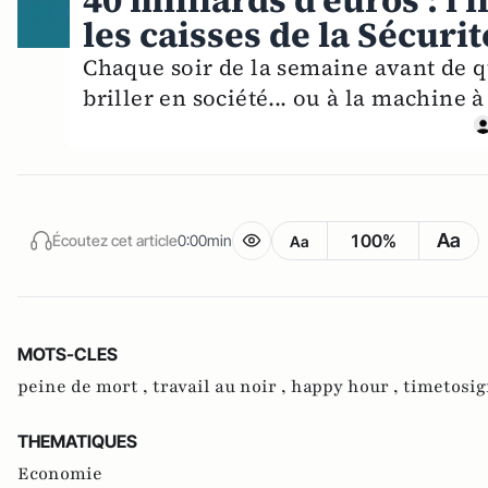
40 milliards d'euros : l'
les caisses de la Sécurit
Chaque soir de la semaine avant de qu
briller en société... ou à la machine à
Aa
100%
Écoutez cet article
0:00min
Aa
MOTS-CLES
peine de mort ,
travail au noir ,
happy hour ,
timetosig
THEMATIQUES
Economie