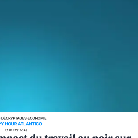
E
›
DÉCRYPTAGES
›
ECONOMIE
Y HOUR ATLANTICO
27 mars 2014