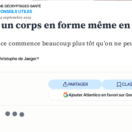
NE
›
DÉCRYPTAGES
›
SANTÉ
ONSEILS UTILES
23 septembre 2023
r un corps en forme même en
ence commence beaucoup plus tôt qu’on ne pe
hristophe de Jaeger
PARTAGER
CLAS
Ajouter Atlantico en favori sur Go