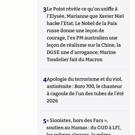
3
Le Point révèle ce qu'on sniffe à
l'Elysée, Marianne que Xavier Niel
hacke l'Etat; Le Nobel de la Paix
russe donne une leçon de
courage, l'ex PM australien une
leçon de réalisme sur la Chine, la
DGSE une d'arrogance; Marine
Tondelier fait du Macron
4
Apologie du terrorisme et du viol,
antisémite : Boro 700, le chanteur
à cagoule de l’un des tubes de l’été
2026
5
« Sionistes, hors des Facs »,
soutien au Hamas : du GUD à LFI,
les mêmes slogans, la même