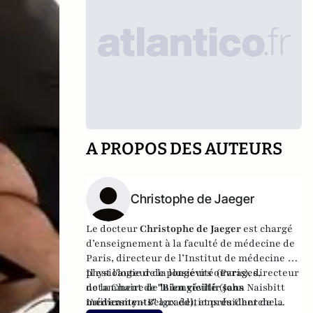
A PROPOS DES AUTEURS
Christophe de Jaeger
Le docteur
Christophe de Jaeger
est
chargé
d’enseignement à la faculté de médecine de
Paris, directeur de l’Institut de médecine et
physiologie de la longévité (Paris), directeur
Il est l'auteur de plusieurs ouvrages,
de la Chaire de la longévité (John Naisbitt
notamment de
"Bien vieillir sans
University – Belgrade), et président de la
médicaments"
aux éditions du Cherche