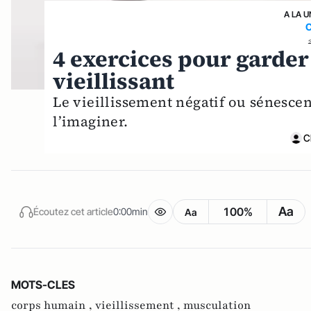
A LA U
C
4 exercices pour garde
vieillissant
Le vieillissement négatif ou sénesc
l’imaginer.
C
Aa
100%
Écoutez cet article
0:00min
Aa
MOTS-CLES
corps humain ,
vieillissement ,
musculation