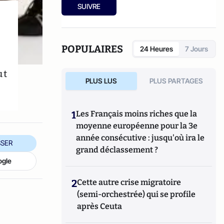
Société Française de Médecine et
Midi,
"Nous ne sommes plus faits pour
SUIVRE
Physiologie de la Longévité.
vieillir"
chez Grasset, et
"Longue vie"
, aux
éditions Telemaque
POPULAIRES
24 Heures
7 Jours
ut
PLUS LUS
PLUS PARTAGES
1
Les Français moins riches que la
moyenne européenne pour la 3e
année consécutive : jusqu'où ira le
SER
grand déclassement ?
ogle
2
Cette autre crise migratoire
(semi-orchestrée) qui se profile
après Ceuta