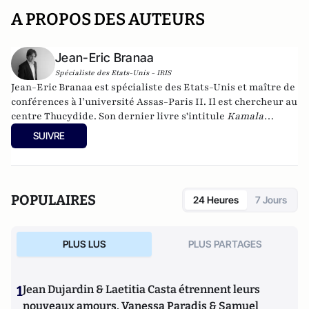
A PROPOS DES AUTEURS
Jean-Eric Branaa
Spécialiste des Etats-Unis - IRIS
Jean-Eric Branaa est spécialiste des Etats-Unis et maître de
conférences à l’université Assas-Paris II. Il est chercheur au
centre Thucydide. Son dernier livre s'intitule
Kamala
Harris, l'Amérique du futur
(Nouveau Monde éditions,
SUIVRE
collection Chronos, poche, 2024). Il est également l'auteur de
Hillary, une présidente des Etats-Unis
(Eyrolles, 2015),
Qui
veut la peau du Parti républicain ? L’incroyable Donald
Trump
(Passy, 2016),
Trumpland, portrait d'une Amérique
POPULAIRES
24 Heures
7 Jours
divisée
(Privat, 2017),
1968: Quand l'Amérique
gronde
(Privat, 2018),
Et s’il gagnait encore ?
(VA éditions,
2018),
Joe Biden : le 3e mandat de Barack Obama
(VA éditions,
PLUS LUS
PLUS PARTAGES
2019), la
biographie de Joe Biden
(Nouveau Monde, 2020) et
Géopolitique des Etats-Unis
(Puf, 2022).
1
Jean Dujardin & Laetitia Casta étrennent leurs
nouveaux amours, Vanessa Paradis & Samuel