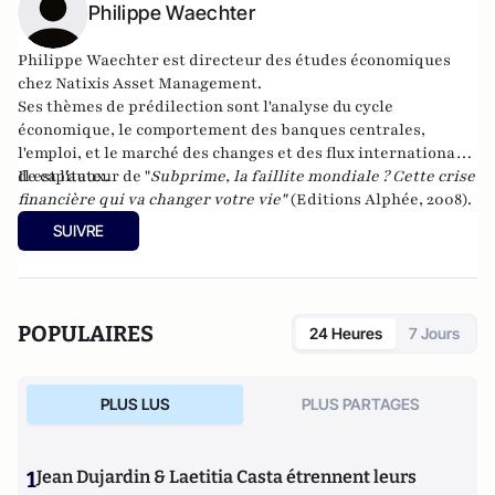
Philippe Waechter
Philippe Waechter est directeur des études économiques
chez
Natixis Asset Management
.
Ses thèmes de prédilection sont l'analyse du cycle
économique, le comportement des banques centrales,
l'emploi, et le marché des changes et des flux internationaux
de capitaux.
Il est l'auteur de "
Subprime, la faillite mondiale ? Cette crise
financière qui va changer votre vie
"
(Editions Alphée, 2008).
SUIVRE
POPULAIRES
24 Heures
7 Jours
PLUS LUS
PLUS PARTAGES
1
Jean Dujardin & Laetitia Casta étrennent leurs