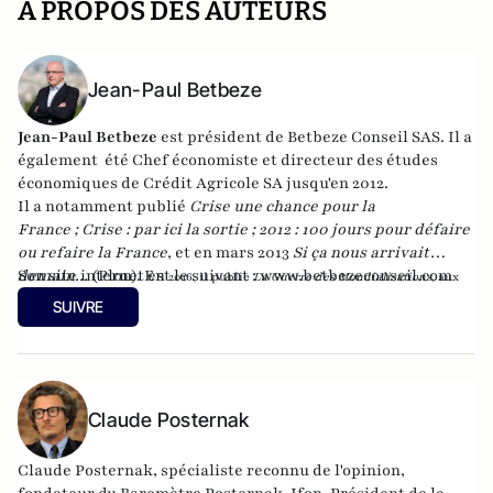
A PROPOS DES AUTEURS
Jean-Paul Betbeze
Jean-Paul Betbeze
est président de Betbeze Conseil SAS. Il a
également été Chef économiste et directeur des études
économiques de Crédit Agricole SA jusqu'en 2012.
Il a notamment publié
Crise une chance pour la
France
;
Crise : par ici la sortie
;
2012 : 100 jours pour défaire
ou refaire la France
, et en mars 2013
Si ça nous arrivait
demain...
Son site internet est le suivant :
(Plon). En
www.betbezeconseil.com
2016, il publie
La Guerre des Mondialisations
, aux
et en 2017 "La France, ce malade imaginaire"
éditions
Economica
SUIVRE
chez le même éditeur.
Claude Posternak
Claude Posternak, spécialiste reconnu de l'opinion,