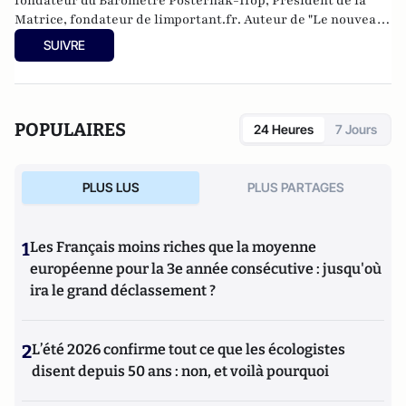
fondateur du Baromètre Posternak-Ifop, Président de la
Matrice, fondateur de
limportant.fr
. Auteur de "
Le nouveau
partage" Editions Fauves
,
"
La schizophrénie de l'opinion
SUIVRE
française" Editions Fauves
, "Les expériences de la gauche au
pouvoir freinent-elles les luttes populaires?" Université
Paris VII.
POPULAIRES
24 Heures
7 Jours
PLUS LUS
PLUS PARTAGES
1
Les Français moins riches que la moyenne
européenne pour la 3e année consécutive : jusqu'où
ira le grand déclassement ?
2
L’été 2026 confirme tout ce que les écologistes
disent depuis 50 ans : non, et voilà pourquoi