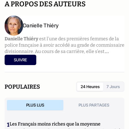
A PROPOS DES AUTEURS
Danielle Thiéry
Danielle Thiéry
est l’une des premières femmes de la
police française à avoir accédé au grade de commissaire
divisionnaire. Au cours de sa carrière, elle s’est
intéressée aux mineurs en danger en passant par la
SUIVRE
police criminelle ou bien encore la lutte antiterroriste
ciblée sur le transport aérien et ferroviaire. Danielle
Thiéry a travaillé à l’écriture de la série télévisée Quai
n° 1 (France 2). Elle a écrit de nombreux ouvrages
POPULAIRES
24 Heures
7 Jours
notamment des polars et des romans policiers
jeunesses. Danielle Thiéry a été récompensée à de
nombreuses reprises par des prix. Elle a notamment
PLUS LUS
PLUS PARTAGES
obtenu le Prix du Quai des orfèvres 2013 pour son
roman Des clous dans le coeur (Fayard).
1
Les Français moins riches que la moyenne