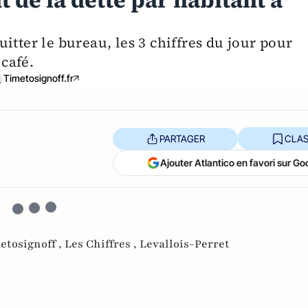
t de la dette par habitant à
itter le bureau, les 3 chiffres du jour pour
 café.
Timetosignoff.fr
PARTAGER
CLAS
Ajouter Atlantico en favori sur Go
etosignoff ,
Les Chiffres ,
Levallois-Perret