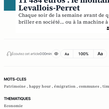
11 484 euros : le montan
Levallois-Perret
Chaque soir de la semaine avant de qu
briller en société... ou à la machine à
Aa
100%
Écoutez cet article
0:00min
Aa
MOTS-CLES
Patrimoine ,
happy hour ,
émigration ,
communes ,
tim
THEMATIQUES
Economie