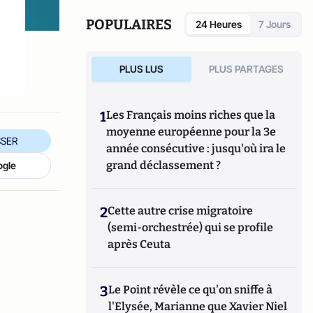
POPULAIRES
24 Heures
7 Jours
PLUS LUS
PLUS PARTAGES
1
Les Français moins riches que la
moyenne européenne pour la 3e
SER
année consécutive : jusqu'où ira le
grand déclassement ?
ogle
2
Cette autre crise migratoire
(semi-orchestrée) qui se profile
après Ceuta
3
Le Point révèle ce qu'on sniffe à
l'Elysée, Marianne que Xavier Niel