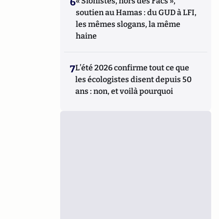
6
« Sionistes, hors des Facs »,
soutien au Hamas : du GUD à LFI,
les mêmes slogans, la même
haine
7
L’été 2026 confirme tout ce que
les écologistes disent depuis 50
ans : non, et voilà pourquoi