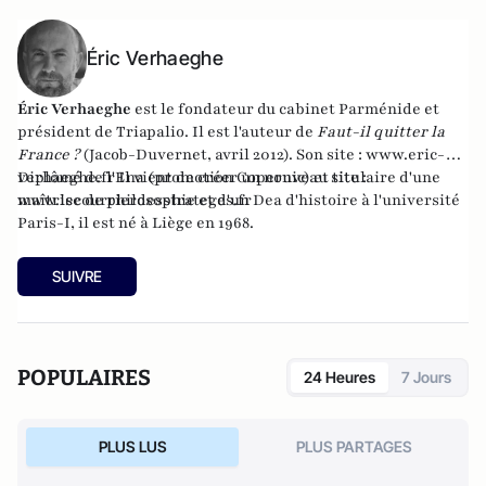
Éric Verhaeghe
Éric Verhaeghe
est le fondateur du
cabinet Parménide
et
président de
Triapalio
. Il est l'auteur de
Faut-il quitter la
France ?
(Jacob-Duvernet, avril 2012). Son site :
www.eric-
verhaeghe.fr
Diplômé de l'Ena (promotion Copernic) et titulaire d'une
Il vient de créer un nouveau site :
www.lecourrierdesstrateges.fr
maîtrise de philosophie et d'un Dea d'histoire à l'université
Paris-I, il est né à Liège en 1968.
SUIVRE
POPULAIRES
24 Heures
7 Jours
PLUS LUS
PLUS PARTAGES