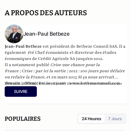
A PROPOS DES AUTEURS
Jean-Paul Betbeze
Jean-Paul Betbeze
est président de Betbeze Conseil SAS. Il a
également été Chef économiste et directeur des études
économiques de Crédit Agricole SA jusqu'en 2012.
Il a notamment publié
Crise une chance pour la
France
;
Crise : par ici la sortie
;
2012 : 100 jours pour défaire
ou refaire la France
, et en mars 2013
Si ça nous arrivait
demain...
Son site internet est le suivant :
(Plon). En
www.betbezeconseil.com
2016, il publie
La Guerre des Mondialisations
, aux
et en 2017 "La France, ce malade imaginaire"
éditions
Economica
SUIVRE
chez le même éditeur.
POPULAIRES
24 Heures
7 Jours