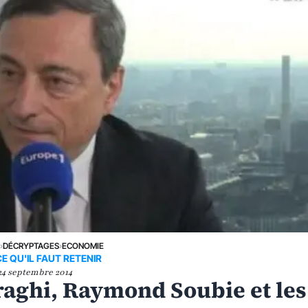
E
›
DÉCRYPTAGES
›
ECONOMIE
E QU'IL FAUT RETENIR
24 septembre 2014
aghi, Raymond Soubie et les