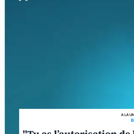
A LA U
B