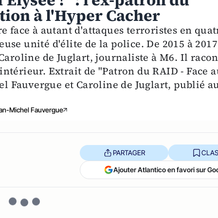
l’Élysée !" : l'ex-patron du
tion à l'Hyper Cacher
e face à autant d'attaques terroristes en quat
ieuse unité d'élite de la police. De 2015 à 2017
aroline de Juglart, journaliste à M6. Il raco
l'intérieur. Extrait de "Patron du RAID - Face 
hel Fauvergue et Caroline de Juglart, publié a
an-Michel Fauvergue
PARTAGER
CLAS
Ajouter Atlantico en favori sur Go