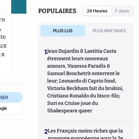
marche.
POPULAIRES
24 Heures
7 Jours
re
,
PLUS LUS
PLUS PARTAGES
nte
aux
1
Jean Dujardin & Laetitia Casta
ux
étrennent leurs nouveaux
amours, Vanessa Paradis &
Samuel Benchetrit enterrent le
leur; Leonardo di Caprio fond,
Victoria Beckham fait du brukini,
Cristiano Ronaldo du bisco-fils;
SER
Suri ex Cruise joue du
ogle
Shakespeare queer
2
Les Français moins riches que la
moyenne européenne pour la 3e