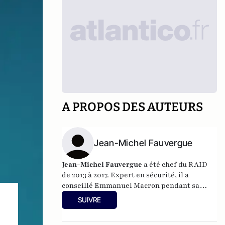
A PROPOS DES AUTEURS
Jean-Michel Fauvergue
Jean-Michel Fauvergue
a été chef du RAID
de 2013 à 2017. Expert en sécurité, il a
conseillé Emmanuel Macron pendant sa
campagne présidentielle. Depuis 2017, il est
SUIVRE
député de la 8e circonscription de Seine-et-
Marne sous l'étiquette La République en