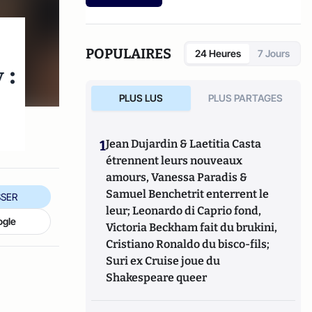
etc.).
POPULAIRES
24 Heures
7 Jours
 :
PLUS LUS
PLUS PARTAGES
1
Jean Dujardin & Laetitia Casta
étrennent leurs nouveaux
amours, Vanessa Paradis &
Samuel Benchetrit enterrent le
SER
leur; Leonardo di Caprio fond,
ogle
Victoria Beckham fait du brukini,
Cristiano Ronaldo du bisco-fils;
Suri ex Cruise joue du
Shakespeare queer