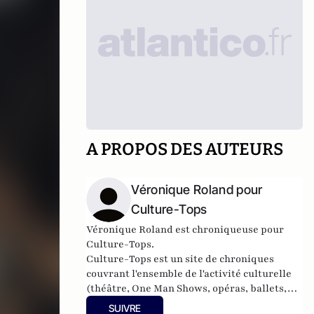
A PROPOS DES AUTEURS
Véronique Roland pour
Culture-Tops
Véronique Roland est chroniqueuse pour
Culture-Tops.
Culture-Tops est un site de chroniques
couvrant l'ensemble de l'activité culturelle
(théâtre, One Man Shows, opéras, ballets,
spectacles divers, cinéma, expos, livres,
SUIVRE