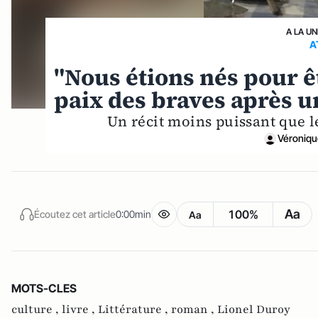
A LA UN
A
"Nous étions nés pour ê
paix des braves après u
Un récit moins puissant que l
Véroniqu
Aa
100%
Écoutez cet article
0:00min
Aa
MOTS-CLES
culture ,
livre ,
Littérature ,
roman ,
Lionel Duroy