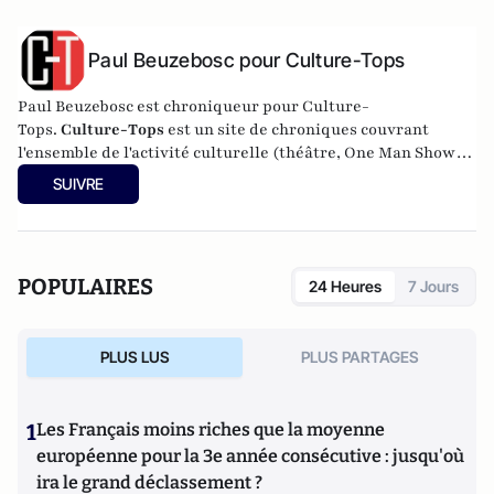
Paul Beuzebosc pour Culture-Tops
Paul Beuzebosc est chroniqueur pour Culture-
Tops.
Culture-Tops
est un site de chroniques couvrant
l'ensemble de l'activité culturelle (théâtre, One Man Shows,
opéras, ballets, spectacles divers, cinéma, expos, livres,
SUIVRE
etc.).
POPULAIRES
24 Heures
7 Jours
PLUS LUS
PLUS PARTAGES
1
Les Français moins riches que la moyenne
européenne pour la 3e année consécutive : jusqu'où
ira le grand déclassement ?