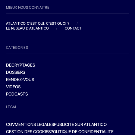
MIEUX NOUS CONNAITRE
ATLANTICO C'EST QUI, C'EST QUOI ?
/
LE RESEAU D'ATLANTICO
/
CONTACT
CATEGORIES
DECRYPTAGES
DOSSIERS
RENDEZ-VOUS
VIDEOS
PODCASTS
LEGAL
CGV
MENTIONS LEGALES
PUBLICITE SUR ATLANTICO
GESTION DES COOKIES
POLITIQUE DE CONFIDENTIALITE