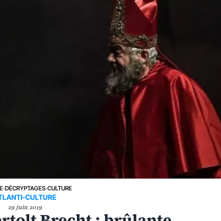
E
›
DÉCRYPTAGES
›
CULTURE
TLANTI-CULTURE
29 juin 2019
ertolt Brecht : brûlante