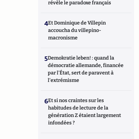
révèle le paradoxe français
4
Et Dominique de Villepin
accoucha du villepino-
macronisme
5
Demokratie leben! : quand la
démocratie allemande, financée
par l'État, sert de paravent à
l'extrémisme
6
Et si nos craintes sur les
habitudes de lecture de la
génération Z étaient largement
infondées ?