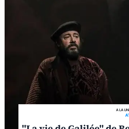
A LA UN
A
"La vie de Galilée" de B