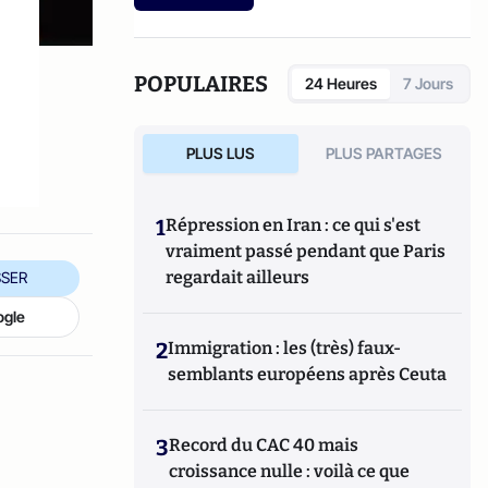
etc.).
POPULAIRES
24 Heures
7 Jours
PLUS LUS
PLUS PARTAGES
1
Répression en Iran : ce qui s'est
vraiment passé pendant que Paris
regardait ailleurs
SER
ogle
2
Immigration : les (très) faux-
semblants européens après Ceuta
3
Record du CAC 40 mais
croissance nulle : voilà ce que