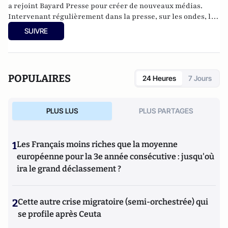
a rejoint Bayard Presse pour créer de nouveaux médias.
Intervenant régulièrement dans la presse, sur les ondes, les
écrans et les réseaux sociaux, il est l'auteur de livres
SUIVRE
remarqués dont, récemment au Cerf,
Un catholique s'est
échappé
.
POPULAIRES
24 Heures
7 Jours
PLUS LUS
PLUS PARTAGES
1
Les Français moins riches que la moyenne
européenne pour la 3e année consécutive : jusqu'où
ira le grand déclassement ?
2
Cette autre crise migratoire (semi-orchestrée) qui
se profile après Ceuta